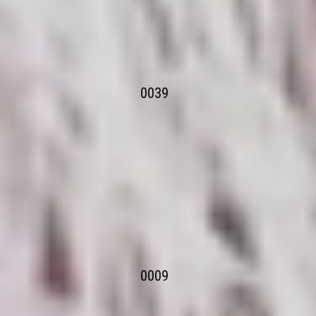
0039
0009