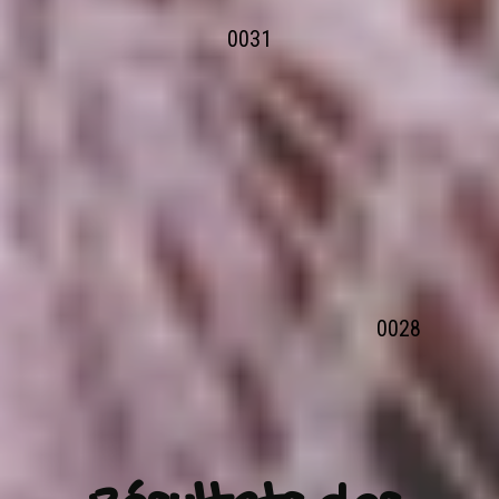
0031
0028