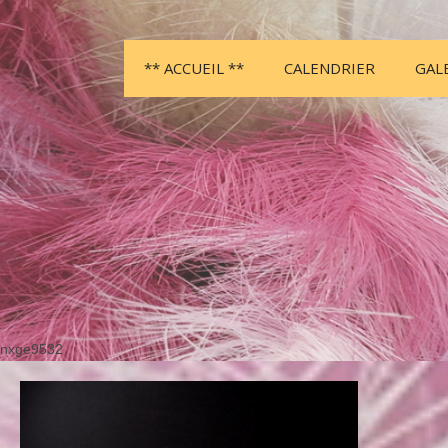
** ACCUEIL **
CALENDRIER
GAL
nxge9532