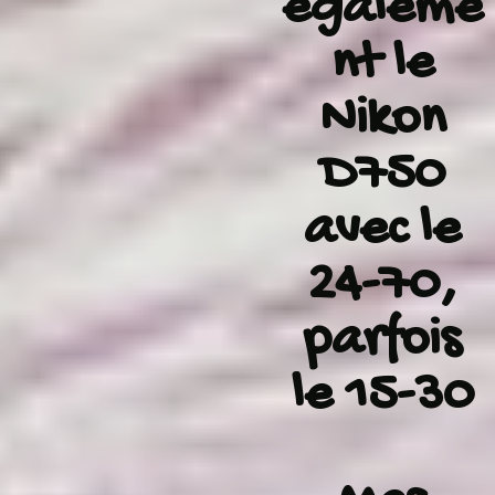
égaleme
nt le
Nikon
D750
avec le
24-70,
parfois
le 15-30