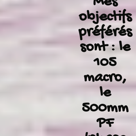
Mes
objectifs
préférés
sont : le
105
macro,
le
500mm
PF