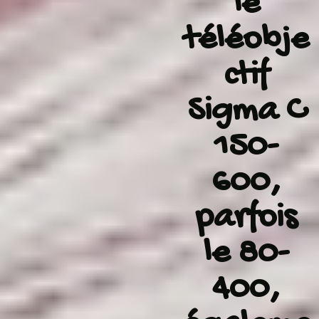
le
téléobje
ctif
Sigma C
150-
600,
parfois
le 80-
400,