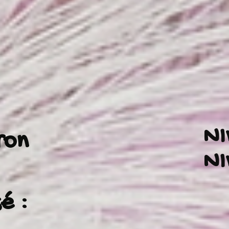
NI
ron
NI
é :