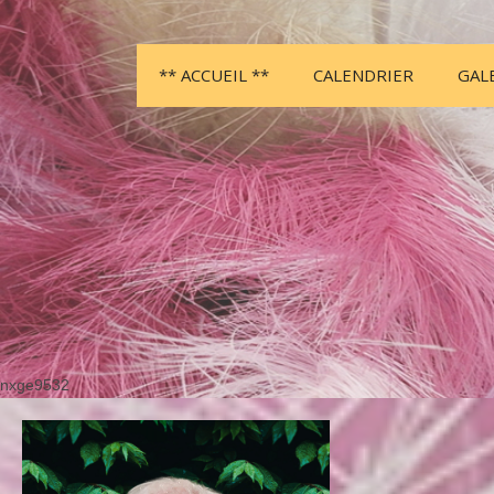
** ACCUEIL **
CALENDRIER
GAL
nxge9532