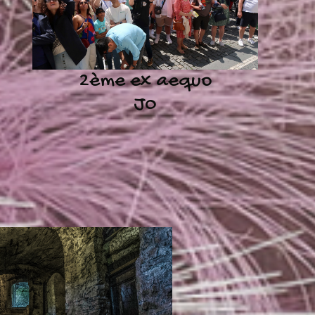
2ème ex aequo
J0