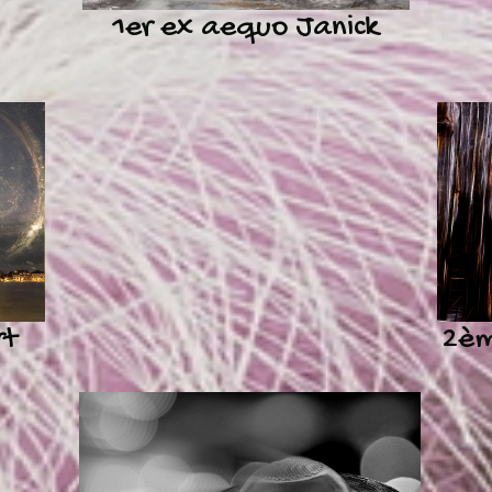
1er ex aequo Janick
rt
2èm