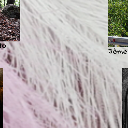
Jo
3ème 