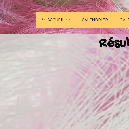
** ACCUEIL **
CALENDRIER
GAL
Résul