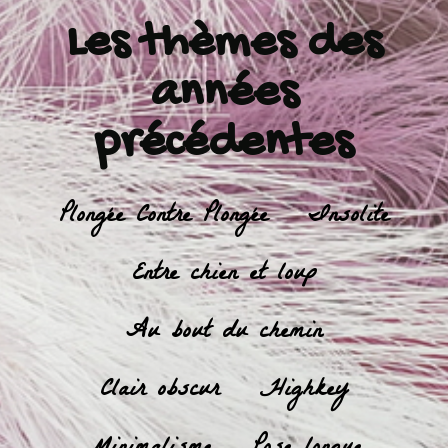
Les thèmes des
années
précédentes
Plongée Contre Plongée
Insolite
Entre chien et loup
Au bout du chemin
Clair obscur
Highkey